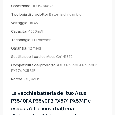
Condizione:
100% Nuovo
Tipologia di prodotto:
Batteria di ricambio
Voltaggio:
15.4V
Capacità:
4550mAh
Tecnologia:
Li-Polymer
Garanzia:
12 mesi
Sostituisce il codice:
Asus C41N1832
Compatibilità del prodotto:
Asus P3540FA P3540FB
PX574 PX574F
Norme:
CE, RoHS
La vecchia batteria del tuo Asus
P3540FA P3540FB PX574 PX574F è
esausta? La nuova batteria