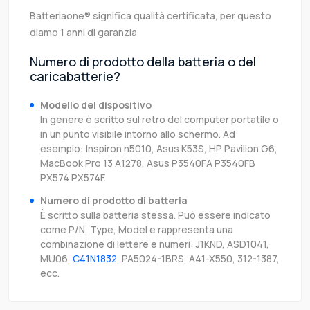
Batteriaone® significa qualità certificata, per questo
diamo 1 anni di garanzia
Numero di prodotto della batteria o del
caricabatterie?
Modello del dispositivo
In genere è scritto sul retro del computer portatile o
in un punto visibile intorno allo schermo. Ad
esempio: Inspiron n5010, Asus K53S, HP Pavilion G6,
MacBook Pro 13 A1278, Asus P3540FA P3540FB
PX574 PX574F.
Numero di prodotto di batteria
È scritto sulla batteria stessa. Può essere indicato
come P/N, Type, Model e rappresenta una
combinazione di lettere e numeri: J1KND, ASD1041,
MU06,
C41N1832
, PA5024-1BRS, A41-X550, 312-1387,
ecc.