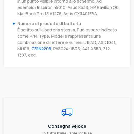
in un punto visibile intorno allo schermo. Ad
esempio: Inspiron n5010, Asus K53S, HP Pavilion G6,
MacBook Pro 13 A1278, Asus CX3401FBA.
Numero di prodotto di batteria
È scritto sulla batteria stessa. Può essere indicato
come P/N, Type, Model e rappresenta una
combinazione di lettere e numeri: J1KND, ASD1041,
MU06,
C31N2205
, PA5024-1BRS, A41-X550, 312-
1387, ecc.
Consegna Veloce
In tutta Italia, isole incluse