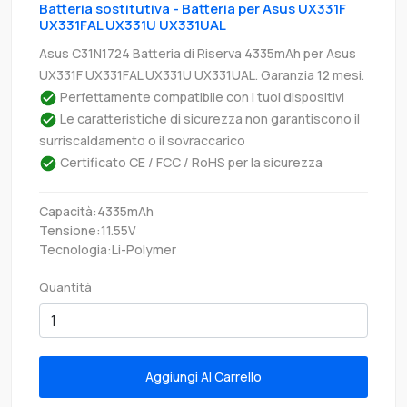
Batteria sostitutiva - Batteria per Asus UX331F
UX331FAL UX331U UX331UAL
Asus C31N1724 Batteria di Riserva 4335mAh per Asus
UX331F UX331FAL UX331U UX331UAL. Garanzia 12 mesi.
Perfettamente compatibile con i tuoi dispositivi
Le caratteristiche di sicurezza non garantiscono il
surriscaldamento o il sovraccarico
Certificato CE / FCC / RoHS per la sicurezza
Capacità:4335mAh
Tensione:11.55V
Tecnologia:Li-Polymer
Quantità
Aggiungi Al Carrello