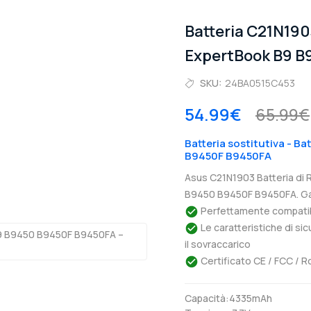
Batteria C21N19
ExpertBook B9 B
SKU:
24BA0515C453
54.99€
65.99€
Batteria sostitutiva - B
B9450F B9450FA
Asus C21N1903 Batteria di
B9450 B9450F B9450FA. Gar
Perfettamente compatibil
Le caratteristiche di si
il sovraccarico
Certificato CE / FCC / R
Capacità:4335mAh