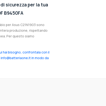
di sicurezza per la tua
0F B9450FA
cambio per Asus C21N1903 sono
l’intera produzione, rispettando
ropea. Per questo siamo
cui hai bisogno, confrontala con il
a info@batteriaone.it in modo da