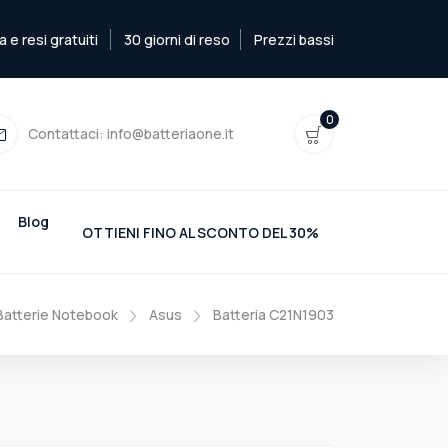
e resi gratuiti
30 giorni di reso
Prezzi bassi
0
Contattaci:
info@batteriaone.it
Blog
OTTIENI FINO AL SCONTO DEL 30%
Batterie Notebook
Asus
Batteria C21N1903