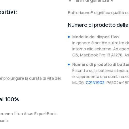
★ 1 anni di garanzia ★
sitivi:
Batteriaone® significa qualità ce
Numero di prodotto della 
Modello del dispositivo
In genere è scritto sul retro d
intorno allo schermo. Ad esem
G6, MacBook Pro 13 A1278, 
Numero di prodotto di batte
È scritto sulla batteria stes
e rappresenta una combinazion
er prolungare la durata di vita dei
MU06,
C21N1903
, PA5024-1BR
 al 100%
teranno il tuo Asus ExpertBook
aria.