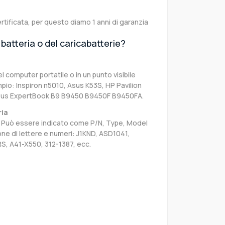
rtificata, per questo diamo 1 anni di garanzia
batteria o del caricabatterie?
el computer portatile o in un punto visibile
pio: Inspiron n5010, Asus K53S, HP Pavilion
Asus ExpertBook B9 B9450 B9450F B9450FA.
ria
sa. Può essere indicato come P/N, Type, Model
e di lettere e numeri: J1KND, ASD1041,
S, A41-X550, 312-1387, ecc.