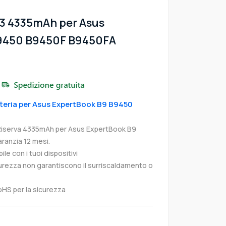
03 4335mAh per Asus
9450 B9450F B9450FA
atteria per Asus ExpertBook B9 B9450
 Riserva 4335mAh per Asus ExpertBook B9
anzia 12 mesi.
e con i tuoi dispositivi
curezza non garantiscono il surriscaldamento o
oHS per la sicurezza