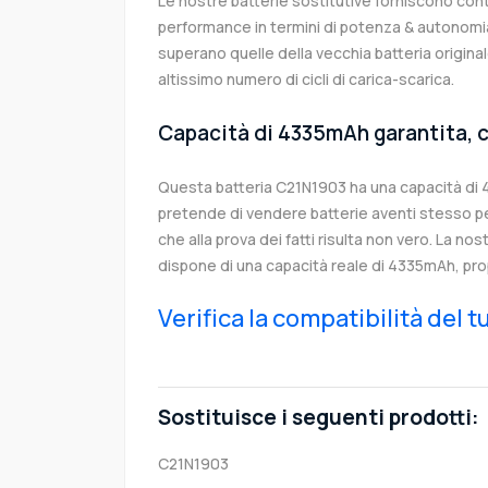
Le nostre batterie sostitutive forniscono co
performance in termini di potenza & autonomia
superano quelle della vecchia batteria origi
altissimo numero di cicli di carica-scarica.
Capacità di 4335mAh garantita, c
Questa batteria C21N1903 ha una capacità di
pretende di vendere batterie aventi stesso p
che alla prova dei fatti risulta non vero. La no
dispone di una capacità reale di 4335mAh, pro
Verifica la compatibilità del 
Sostituisce i seguenti prodotti:
C21N1903