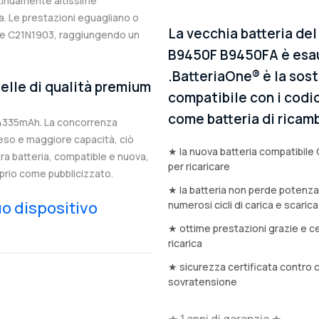
ntinuamente altissime
. Le prestazioni eguagliano o
La vecchia batteria de
nale C21N1903, raggiungendo un
B9450F B9450FA è esau
.BatteriaOne® è la sost
elle di qualità premium
compatibile con i codic
come batteria di ricamb
 4335mAh. La concorrenza
eso e maggiore capacità, ciò
★ la nuova batteria compatibile 
stra batteria, compatible e nuova,
per ricaricare
prio come pubblicizzato.
★ la batteria non perde potenz
tuo dispositivo
numerosi cicli di carica e scarica
★ ottime prestazioni grazie e ce
ricarica
★ sicurezza certificata contro 
sovratensione