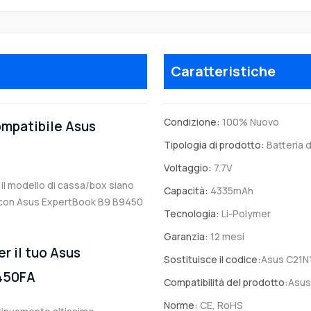
Caratteristiche
Condizione:
100% Nuovo
compatibile Asus
Tipologia di prodotto:
Batteria d
Voltaggio:
7.7V
a il modello di cassa/box siano
Capacità:
4335mAh
ile con Asus ExpertBook B9 B9450
Tecnologia:
Li-Polymer
Garanzia:
12 mesi
er il tuo Asus
Sostituisce il codice:
Asus C21N
450FA
Compatibilità del prodotto:
Asus
Norme:
CE, RoHS