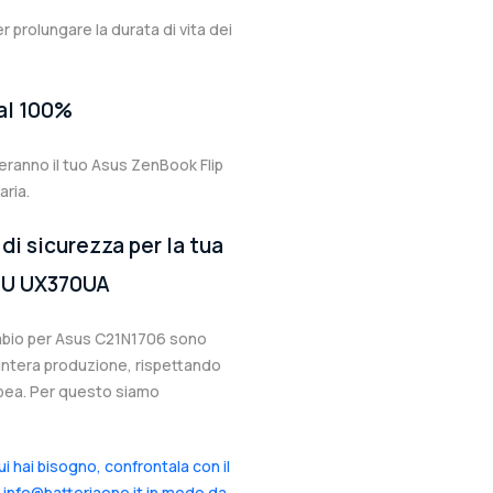
er prolungare la durata di vita dei
 al 100%
eranno il tuo Asus ZenBook Flip
ria.
di sicurezza per la tua
0U UX370UA
cambio per Asus C21N1706 sono
l’intera produzione, rispettando
ropea. Per questo siamo
cui hai bisogno, confrontala con il
a info@batteriaone.it in modo da