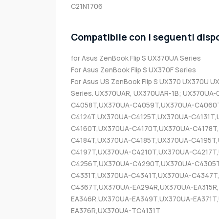
C21N1706
Compatibile con i seguenti dispo
for Asus ZenBook Flip S UX370UA Series
For Asus ZenBook Flip S UX370F Series
For Asus US ZenBook Flip S UX370 UX370U
Series. UX370UAR, UX370UAR-1B; UX370UA
C4058T,UX370UA-C4059T,UX370UA-C4060T
C4124T,UX370UA-C4125T,UX370UA-C4131T,
C4160T,UX370UA-C4170T,UX370UA-C4178T
C4184T,UX370UA-C4185T,UX370UA-C4195T
C4197T,UX370UA-C4210T,UX370UA-C4217T
C4256T,UX370UA-C4290T,UX370UA-C4305T
C4331T,UX370UA-C4341T,UX370UA-C4347T
C4367T,UX370UA-EA294R,UX370UA-EA315R
EA346R,UX370UA-EA349T,UX370UA-EA371T
EA376R,UX370UA-TC4131T