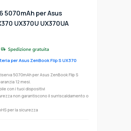
06 5070mAh per Asus
UX370 UX370U UX370UA
tteria per Asus ZenBook Flip S UX370
Riserva 5070mAh per Asus ZenBook Flip S
ranzia 12 mesi.
e con i tuoi dispositivi
curezza non garantiscono il surriscaldamento o
oHS per la sicurezza