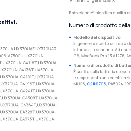
★ 1 anni di garanzia ★
Batteriaone® significa qualità ce
sitivi:
Numero di prodotto della 
Modello del dispositivo
In genere è scritto sul retro d
 UX370UA UX370UAF UX370UAR
intorno allo schermo. Ad esem
-0061A7500U,UX370UA-
G6, MacBook Pro 13 A1278, A
,UX370UA-C4118T,UX370UA-
Numero di prodotto di batte
UX370UA-C4136T,UX370UA-
È scritto sulla batteria stes
,UX370UA-C4181T,UX370UA-
e rappresenta una combinazion
,UX370UA-C4196T,UX370UA-
MU06,
C21N1706
, PA5024-1BR
,UX370UA-C4241T,UX370UA-
,UX370UA-C4308T,UX370UA-
,UX370UA-C4364T,UX370UA-
,UX370UA-EA328T,UX370UA-
,UX370UA-EA373T,UX370UA-