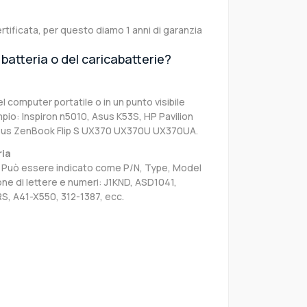
rtificata, per questo diamo 1 anni di garanzia
batteria o del caricabatterie?
el computer portatile o in un punto visibile
pio: Inspiron n5010, Asus K53S, HP Pavilion
sus ZenBook Flip S UX370 UX370U UX370UA.
ria
sa. Può essere indicato come P/N, Type, Model
e di lettere e numeri: J1KND, ASD1041,
S, A41-X550, 312-1387, ecc.