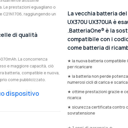
ntinuamente altissime
. Le prestazioni eguagliano o
La vecchia batteria de
nale C21N1706, raggiungendo un
UX370U UX370UA è esau
.BatteriaOne® è la sost
elle di qualità
compatibile con i codic
come batteria di ricamb
 5070mAh. La concorrenza
★ la nuova batteria compatibile 
eso e maggiore capacità, ciò
per ricaricare
stra batteria, compatible e nuova,
★ la batteria non perde potenz
prio come pubblicizzato.
numerosi cicli di carica e scarica
★ ottime prestazioni grazie e ce
tuo dispositivo
ricarica
★ sicurezza certificata contro 
sovratensione