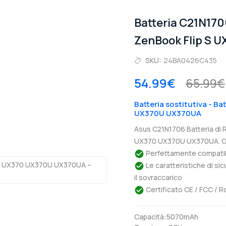
Batteria C21N17
ZenBook Flip S 
SKU:
24BA0426C435
54.99€
65.99€
Batteria sostitutiva - Ba
UX370U UX370UA
Asus C21N1706 Batteria di 
UX370 UX370U UX370UA. Ga
Perfettamente compatibil
Le caratteristiche di si
il sovraccarico
Certificato CE / FCC / R
Capacità:5070mAh