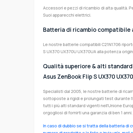
Accessori e pezzi di ricambio di alta qualità. P
Suoi apparecchi elettrici.
Batteria di ricambio compatibile
Le nostre batterie compatibili C21N1706 riport
S UX370 UX370U UX370UA alla potenza origina
Qualità superiore & alti standard 
Asus ZenBook Flip S UX370 UX37
Specialisti dal 2005, le nostre batterie di ri
sottoposte a rigidi e prolungati test durante 
tutti i più alti standard vigenti nell’Unione Eu
orgogliosi di fornirti una garanzia di ben 1 anni.
In caso di dubbio se si tratta della batteria di 
numero di prodotto e la foto o invia un'e-mail 