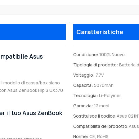
Caratteristiche
Condizione:
100% Nuovo
compatibile Asus
Tipologia di prodotto:
Batteria d
Voltaggio:
7.7V
a il modello di cassa/box siano
Capacità:
5070mAh
le con Asus ZenBook Flip S UX370
Tecnologia:
Li-Polymer
Garanzia:
12 mesi
er il tuo Asus ZenBook
Sostituisce il codice:
Asus C21N
Compatibilità del prodotto:
Asus
Norme:
CE, RoHS