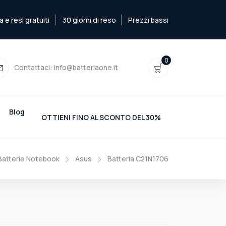
e resi gratuiti
30 giorni di reso
Prezzi bassi
0
Contattaci:
info@batteriaone.it
Blog
OTTIENI FINO AL SCONTO DEL 30%
Batterie Notebook
Asus
Batteria C21N1706