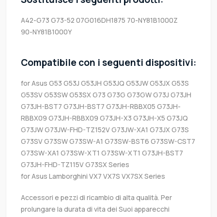
A42-G73
G73-52
07G016DH1875
70-NY81B1000Z
90-NY81B1000Y
Compatibile con i seguenti dispositivi:
for Asus G53 G53J G53JH G53JQ G53JW G53JX G53S
G53SV G53SW G53SX G73 G73G G73GW G73J G73JH
G73JH-BST7 G73JH-BST7 G73JH-RBBX05 G73JH-
RBBX09 G73JH-RBBX09 G73JH-X3 G73JH-X5 G73JQ
G73JW G73JW-FHD-TZ152V G73JW-XA1 G73JX G73S
G73SV G73SW G73SW-A1 G73SW-BST6 G73SW-CST7
G73SW-XA1 G73SW-XT1 G73SW-XT1 G73JH-BST7
G73JH-FHD-TZ115V G73SX Series
for Asus Lamborghini VX7 VX7S VX7SX Series
Accessori e pezzi di ricambio di alta qualità. Per
prolungare la durata di vita dei Suoi apparecchi