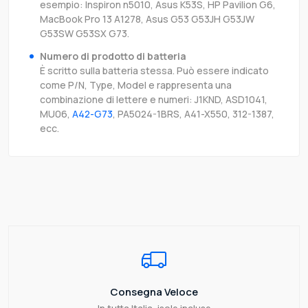
esempio: Inspiron n5010, Asus K53S, HP Pavilion G6,
MacBook Pro 13 A1278, Asus G53 G53JH G53JW
G53SW G53SX G73.
Numero di prodotto di batteria
È scritto sulla batteria stessa. Può essere indicato
come P/N, Type, Model e rappresenta una
combinazione di lettere e numeri: J1KND, ASD1041,
MU06,
A42-G73
, PA5024-1BRS, A41-X550, 312-1387,
ecc.
Consegna Veloce
In tutta Italia, isole incluse