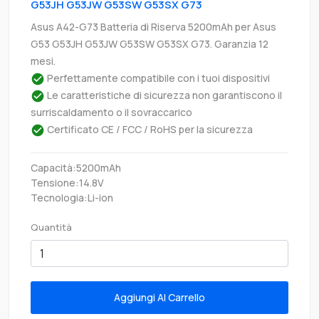
G53JH G53JW G53SW G53SX G73
Asus A42-G73 Batteria di Riserva 5200mAh per Asus
G53 G53JH G53JW G53SW G53SX G73. Garanzia 12
mesi.
Perfettamente compatibile con i tuoi dispositivi
Le caratteristiche di sicurezza non garantiscono il
surriscaldamento o il sovraccarico
Certificato CE / FCC / RoHS per la sicurezza
Capacità:5200mAh
Tensione:14.8V
Tecnologia:Li-ion
Quantità
Aggiungi Al Carrello