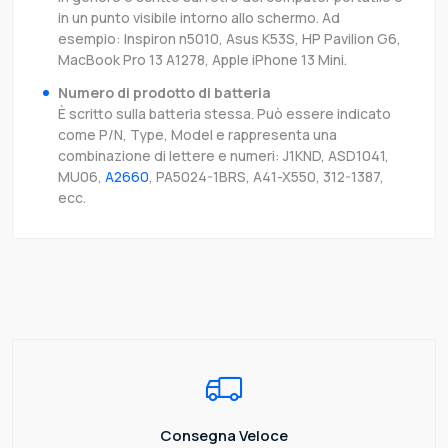
in un punto visibile intorno allo schermo. Ad
esempio: Inspiron n5010, Asus K53S, HP Pavilion G6,
MacBook Pro 13 A1278, Apple iPhone 13 Mini.
Numero di prodotto di batteria
È scritto sulla batteria stessa. Può essere indicato
come P/N, Type, Model e rappresenta una
combinazione di lettere e numeri: J1KND, ASD1041,
MU06,
A2660
, PA5024-1BRS, A41-X550, 312-1387,
ecc.
Consegna Veloce