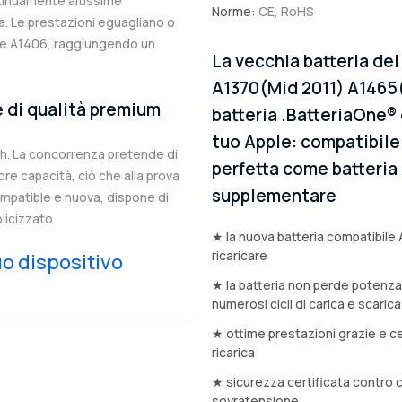
ntinuamente altissime
Norme:
CE, RoHS
. Le prestazioni eguagliano o
ale A1406, raggiungendo un
La vecchia batteria del
A1370(Mid 2011) A1465(
e di qualità premium
batteria .BatteriaOne® 
tuo Apple: compatibile 
h. La concorrenza pretende di
perfetta come batteria d
e capacità, ciò che alla prova
supplementare
compatible e nuova, dispone di
licizzato.
★ la nuova batteria compatibile 
ricaricare
tuo dispositivo
★ la batteria non perde potenz
numerosi cicli di carica e scarica
★ ottime prestazioni grazie e ce
ricarica
★ sicurezza certificata contro 
sovratensione