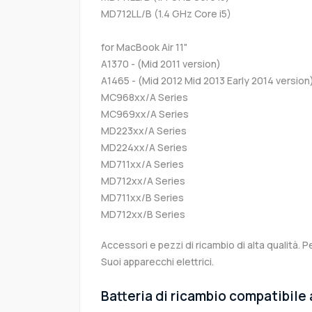
MD712LL/B (1.4 GHz Core i5)
for MacBook Air 11"
A1370 - (Mid 2011 version)
A1465 - (Mid 2012 Mid 2013 Early 2014 version
MC968xx/A Series
MC969xx/A Series
MD223xx/A Series
MD224xx/A Series
MD711xx/A Series
MD712xx/A Series
MD711xx/B Series
MD712xx/B Series
Accessori e pezzi di ricambio di alta qualità. P
Suoi apparecchi elettrici.
Batteria di ricambio compatibile