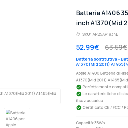
Batteria A1406 3
inch A1370(Mid 2
SKU:
AP25AP1834E
52.99€
63.59€
Batteria sostitutiva - Ba
A1370(Mid 2011) A1465(M
Apple A1406 Batteria di Ris
A1370(Mid 2011) A1465(Mid 
Perfettamente compatibil
Le caratteristiche di si
il sovraccarico
Certificato CE / FCC / R
Capacità:35Wh