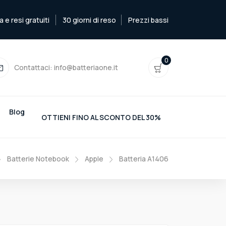
e resi gratuiti
30 giorni di reso
Prezzi bassi
0
Contattaci:
info@batteriaone.it
Blog
OTTIENI FINO AL SCONTO DEL 30%
Batterie Notebook
Apple
Batteria A1406