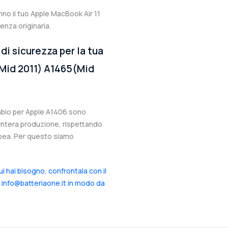
nno il tuo Apple MacBook Air 11
enza originaria.
di sicurezza per la tua
(Mid 2011) A1465(Mid
cambio per Apple A1406 sono
l’intera produzione, rispettando
ropea. Per questo siamo
cui hai bisogno, confrontala con il
a info@batteriaone.it in modo da