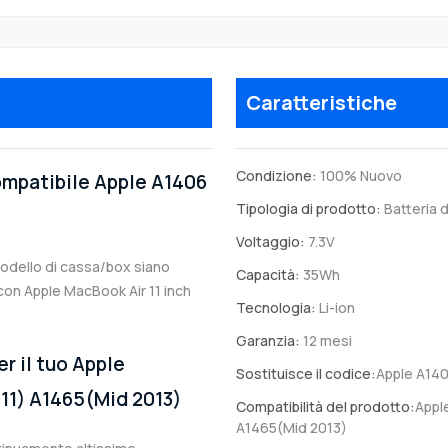
Caratteristiche
Condizione:
100% Nuovo
compatibile Apple A1406
Tipologia di prodotto:
Batteria d
Voltaggio:
7.3V
 modello di cassa/box siano
Capacità:
35Wh
e con Apple MacBook Air 11 inch
Tecnologia:
Li-ion
Garanzia:
12 mesi
er il tuo Apple
Sostituisce il codice:
Apple A14
011) A1465(Mid 2013)
Compatibilità del prodotto:
Appl
A1465(Mid 2013)