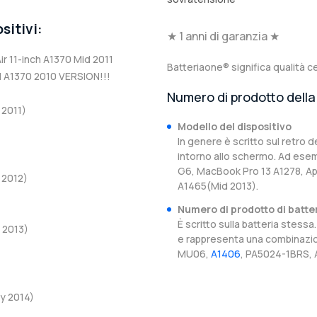
sitivi:
★ 1 anni di garanzia ★
r 11-inch A1370 Mid 2011
Batteriaone® significa qualità ce
H A1370 2010 VERSION!!!
Numero di prodotto della 
 2011)
Modello del dispositivo
In genere è scritto sul retro d
intorno allo schermo. Ad esem
G6, MacBook Pro 13 A1278, Ap
 2012)
A1465(Mid 2013).
Numero di prodotto di batte
È scritto sulla batteria stes
d 2013)
e rappresenta una combinazion
MU06,
A1406
, PA5024-1BRS, 
ly 2014)