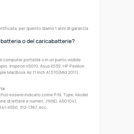
rtificata, per questo diamo 1 anni di garanzia
batteria o del caricabatterie?
el computer portatile o in un punto visibile
pio: Inspiron n5010, Asus K53S, HP Pavilion
ple MacBook Air 11 inch A1370(Mid 2011)
ria
sa. Può essere indicato come P/N, Type, Model
e di lettere e numeri: J1KND, ASD1041,
A41-X550, 312-1387, ecc.