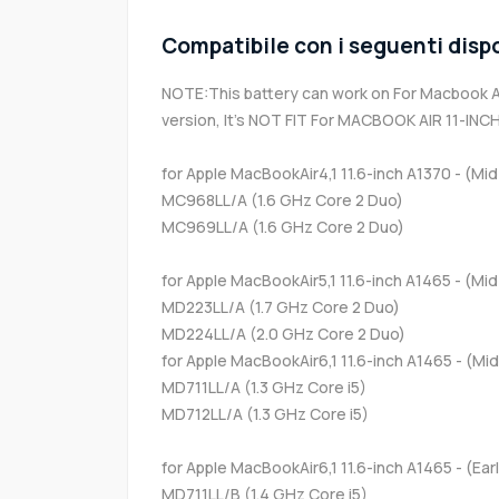
Compatibile con i seguenti dispo
NOTE:This battery can work on For Macbook Ai
version, It's NOT FIT For MACBOOK AIR 11-INC
for Apple MacBookAir4,1 11.6-inch A1370 - (Mid
MC968LL/A (1.6 GHz Core 2 Duo)
MC969LL/A (1.6 GHz Core 2 Duo)
for Apple MacBookAir5,1 11.6-inch A1465 - (Mid
MD223LL/A (1.7 GHz Core 2 Duo)
MD224LL/A (2.0 GHz Core 2 Duo)
for Apple MacBookAir6,1 11.6-inch A1465 - (Mi
MD711LL/A (1.3 GHz Core i5)
MD712LL/A (1.3 GHz Core i5)
for Apple MacBookAir6,1 11.6-inch A1465 - (Ear
MD711LL/B (1.4 GHz Core i5)