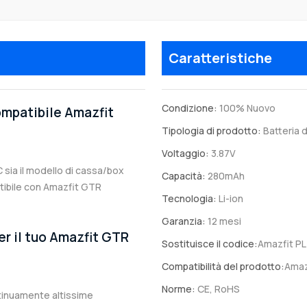
Caratteristiche
Condizione:
100% Nuovo
compatibile Amazfit
Tipologia di prodotto:
Batteria d
Voltaggio:
3.87V
C sia il modello di cassa/box
Capacità:
280mAh
patibile con Amazfit GTR
Tecnologia:
Li-ion
Garanzia:
12 mesi
er il tuo Amazfit GTR
Sostituisce il codice:
Amazfit P
Compatibilità del prodotto:
Amaz
Norme:
CE, RoHS
ntinuamente altissime