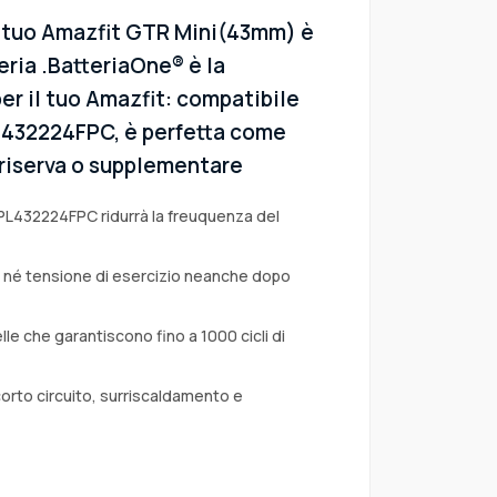
l tuo Amazfit GTR Mini(43mm) è
eria .BatteriaOne® è la
er il tuo Amazfit: compatibile
PL432224FPC, è perfetta come
i riserva o supplementare
 PL432224FPC ridurrà la freuquenza del
a né tensione di esercizio neanche dopo
lle che garantiscono fino a 1000 cicli di
corto circuito, surriscaldamento e