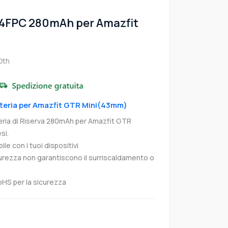
24FPC 280mAh per Amazfit
)
Oth
atteria per Amazfit GTR Mini(43mm)
ria di Riserva 280mAh per Amazfit GTR
si.
e con i tuoi dispositivi
curezza non garantiscono il surriscaldamento o
oHS per la sicurezza