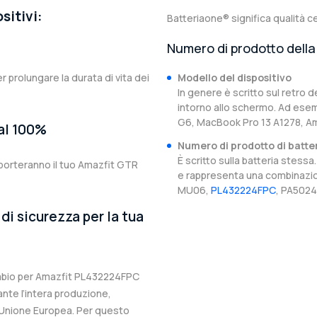
sitivi:
Batteriaone® significa qualità ce
Numero di prodotto della 
er prolungare la durata di vita dei
Modello del dispositivo
In genere è scritto sul retro d
intorno allo schermo. Ad esem
G6, MacBook Pro 13 A1278, A
 al 100%
Numero di prodotto di batte
È scritto sulla batteria stes
porteranno il tuo Amazfit GTR
e rappresenta una combinazion
MU06,
PL432224FPC
, PA5024
di sicurezza per la tua
cambio per Amazfit PL432224FPC
ante l’intera produzione,
ll’Unione Europea. Per questo