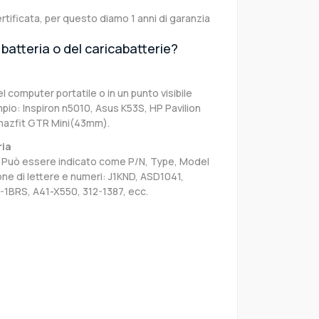
rtificata, per questo diamo 1 anni di garanzia
batteria o del caricabatterie?
el computer portatile o in un punto visibile
pio: Inspiron n5010, Asus K53S, HP Pavilion
mazfit GTR Mini(43mm).
ria
sa. Può essere indicato come P/N, Type, Model
e di lettere e numeri: J1KND, ASD1041,
-1BRS, A41-X550, 312-1387, ecc.