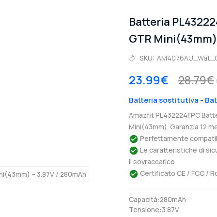
Batteria PL4322
GTR Mini(43mm
SKU:
AM4076AU_Wat_
23.99€
28.79€
Batteria sostitutiva - B
Amazfit PL432224FPC Batte
Mini(43mm). Garanzia 12 me
Perfettamente compatibil
Le caratteristiche di si
il sovraccarico
Certificato CE / FCC / R
Capacità:280mAh
Tensione:3.87V