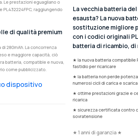
. Le prestazioni eguagliano o
La vecchia batteria de
nale PL432224FPC, raggiungendo
esausta? La nuova batt
sostituzione migliore p
lle di qualità premium
con i codici originali 
batteria di ricambio, d
à di 280mAh. La concorrenza
eso e maggiore capacità, ciò
★ la nuova batteria compatibile
stra batteria, compatible e nuova,
fastidio per ricaricare
rio come pubblicizzato.
★ la batteria non perde potenz
tuo dispositivo
numerosi cicli di carica e scarica
★ ottime prestazioni grazie e ce
ricarica
★ sicurezza certificata contro 
sovratensione
★ 1 anni di garanzia ★