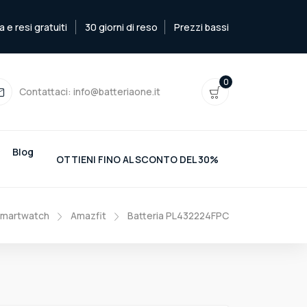
e resi gratuiti
30 giorni di reso
Prezzi bassi
0
Contattaci:
info@batteriaone.it
Blog
OTTIENI FINO AL SCONTO DEL 30%
Smartwatch
Amazfit
Batteria PL432224FPC