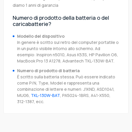
diamo 1 anni di garanzia
Numero di prodotto della batteria o del
caricabatterie?
Modello del dispositivo
In genere è scritto sul retro del computer portatile o
in un punto visibile intorno allo schermo. Ad
esempio: Inspiron n5010, Asus K53S, HP Pavilion G6,
MacBook Pro 13 A1278, Advantech TKL-130W-BAT.
Numero di prodotto di batteria
È scritto sulla batteria stessa. Può essere indicato
come P/N, Type, Model e rappresenta una
combinazione di lettere e numeri: J1KND, ASD1041,
MU06,
TKL-130W-BAT
, PA5024-1BRS, A41-X550,
312-1387, ecc.