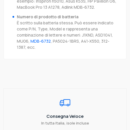
esempio: Inspiron n5010, Asus K53S, HP Pavilion G6,
MacBook Pro 13 A1278, Adlink MDB-6732.
Numero di prodotto di batteria
È scritto sulla batteria stessa. Può essere indicato
come P/N, Type, Model e rappresenta una
combinazione di lettere e numeri: J1KND, ASD1041,
MU06,
MDB-6732
, PA5024-1BRS, A41-X550, 312-
1387, ecc.
Consegna Veloce
In tutta Italia, isole incluse