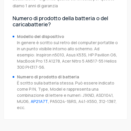
diamo 1 anni di garanzia
Numero di prodotto della batteria o del
caricabatterie?
Modello del dispositivo
In genere è scritto sul retro del computer portatile o
in un punto visibile intorno allo schermo. Ad
esempio: Inspiron n5010, Asus K53S, HP Pavilion G6,
MacBook Pro 13 A1278, Acer Nitro 5 AN517-55 Helios
300 PH317-56.
Numero di prodotto di batteria
È scritto sulla batteria stessa. Può essere indicato
come P/N, Type, Model e rappresenta una
combinazione di lettere e numeri: J1KND, ASD1041,
MU06,
AP21A7T
, PA5024-1BRS, A41-X550, 312-1387,
ecc.