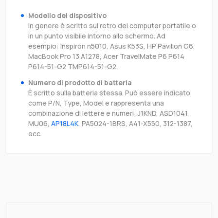
Modello del dispositivo
In genere è scritto sul retro del computer portatile o
in un punto visibile intorno allo schermo. Ad
esempio: Inspiron n5010, Asus K53S, HP Pavilion G6,
MacBook Pro 13 A1278, Acer TravelMate P6 P614
P614-51-G2 TMP614-51-G2.
Numero di prodotto di batteria
È scritto sulla batteria stessa. Può essere indicato
come P/N, Type, Model e rappresenta una
combinazione di lettere e numeri: J1KND, ASD1041,
MU06,
AP18L4K
, PA5024-1BRS, A41-X550, 312-1387,
ecc.