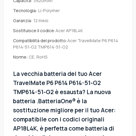
Capacità:
3920mAh
Tecnologia:
Li-Polymer
Garanzia:
12 mesi
Sostituisce il codice:
Acer AP18L4K
Compatibilità del prodotto:
Acer TravelMate P6 P614
P614-51-G2 TMP614-51-G2
Norme:
CE, RoHS
La vecchia batteria del tuo Acer
TravelMate P6 P614 P614-51-G2
TMP614-51-G2 è esausta? La nuova
batteria .BatteriaOne® è la
sostituzione migliore per il tuo Acer:
compatibile con i codici originali
AP18L4K, è perfetta come batteria di