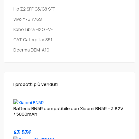
Hp Z2 SFF G5/G8 SFF
Vivo Y76 Y76S
Kobo Libra H2O EVE
CAT Caterpillar S61
Deerma DEM-A10
I prodotti più venduti
Batteria BN5R compatibile con Xiaomi BN5R – 3.82V
/ 5000mAh
43.53€