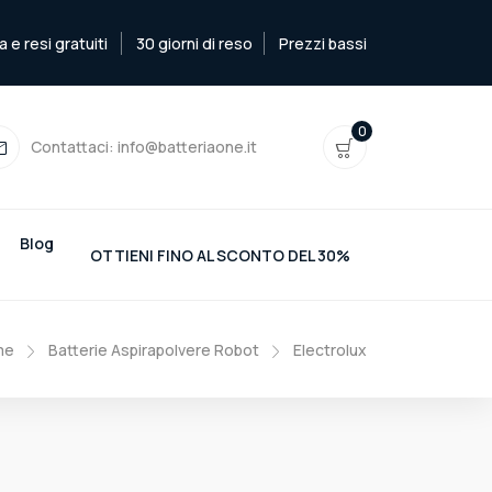
e resi gratuiti
30 giorni di reso
Prezzi bassi
0
Contattaci:
info@batteriaone.it
Blog
OTTIENI FINO AL SCONTO DEL 30%
me
Batterie Aspirapolvere Robot
Electrolux