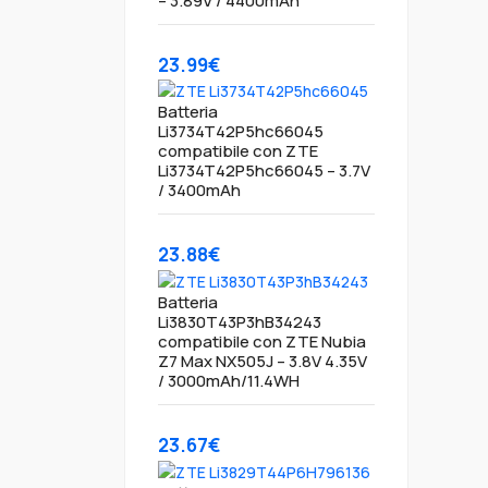
– 3.89V / 4400mAh
23.99€
Batteria
Li3734T42P5hc66045
compatibile con ZTE
Li3734T42P5hc66045 – 3.7V
/ 3400mAh
23.88€
Batteria
Li3830T43P3hB34243
compatibile con ZTE Nubia
Z7 Max NX505J – 3.8V 4.35V
/ 3000mAh/11.4WH
23.67€