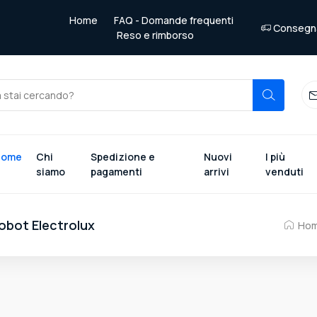
Home
FAQ - Domande frequenti
Consegna 
Reso e rimborso
Home
Chi
Spedizione e
Nuovi
I più
siamo
pagamenti
arrivi
venduti
obot Electrolux
Ho