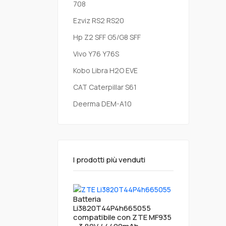
708
Ezviz RS2 RS20
Hp Z2 SFF G5/G8 SFF
Vivo Y76 Y76S
Kobo Libra H2O EVE
CAT Caterpillar S61
Deerma DEM-A10
I prodotti più venduti
Batteria
Li3820T44P4h665055
compatibile con ZTE MF935