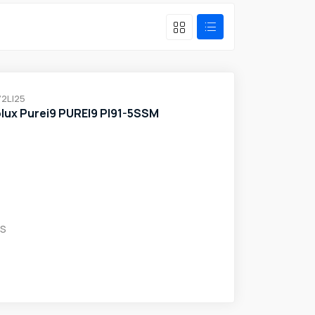
72LI25
olux Purei9 PUREI9 PI91-5SSM
HS