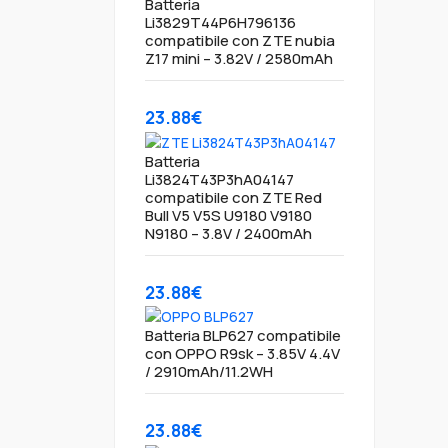
Batteria
Li3829T44P6H796136
compatibile con ZTE nubia
Z17 mini – 3.82V / 2580mAh
23.88€
Batteria
Li3824T43P3hA04147
compatibile con ZTE Red
Bull V5 V5S U9180 V9180
N9180 – 3.8V / 2400mAh
23.88€
Batteria BLP627 compatibile
con OPPO R9sk – 3.85V 4.4V
/ 2910mAh/11.2WH
23.88€