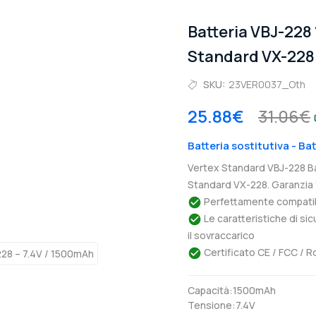
Batteria VBJ-228
Standard VX-228
SKU:
23VER0037_Oth
25.88€
31.06€
Batteria sostitutiva - Ba
Vertex Standard VBJ-228 Ba
Standard VX-228. Garanzia 
Perfettamente compatibil
Le caratteristiche di si
il sovraccarico
Certificato CE / FCC / R
Capacità:1500mAh
Tensione:7.4V