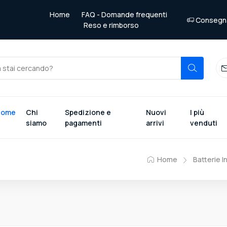
Home
FAQ - Domande frequenti
Consegna 
Reso e rimborso
Home
Chi
Spedizione e
Nuovi
I più
siamo
pagamenti
arrivi
venduti
Home
Batterie I