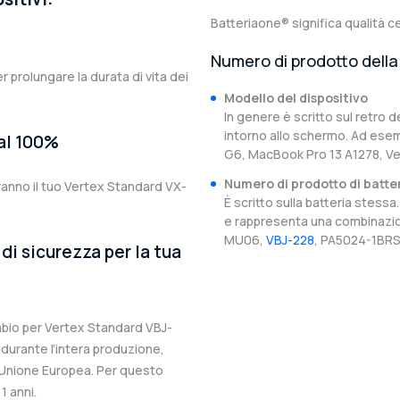
Batteriaone® significa qualità ce
Numero di prodotto della 
er prolungare la durata di vita dei
Modello del dispositivo
In genere è scritto sul retro d
intorno allo schermo. Ad esem
 al 100%
G6, MacBook Pro 13 A1278, V
Numero di prodotto di batte
ranno il tuo Vertex Standard VX-
È scritto sulla batteria stes
e rappresenta una combinazion
MU06,
VBJ-228
, PA5024-1BRS,
di sicurezza per la tua
ambio per Vertex Standard VBJ-
 durante l’intera produzione,
ll’Unione Europea. Per questo
1 anni.