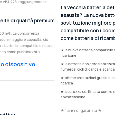
ale VBJ-228, raggiungendo un
La vecchia batteria de
esausta? La nuova batt
elle di qualità premium
sostituzione migliore p
compatibile con i codic
1500mAh. La concorrenza
come batteria di ricamb
eso e maggiore capacità, ciò
stra batteria, compatible e nuova,
★ la nuova batteria compatibile 
prio come pubblicizzato.
ricaricare
tuo dispositivo
★ la batteria non perde potenz
numerosi cicli di carica e scarica
★ ottime prestazioni grazie e ce
ricarica
★ sicurezza certificata contro 
sovratensione
★ 1 anni di garanzia ★
sitivi: