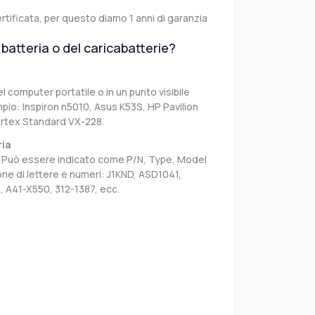
rtificata, per questo diamo 1 anni di garanzia
batteria o del caricabatterie?
el computer portatile o in un punto visibile
pio: Inspiron n5010, Asus K53S, HP Pavilion
ertex Standard VX-228.
ria
sa. Può essere indicato come P/N, Type, Model
e di lettere e numeri: J1KND, ASD1041,
 A41-X550, 312-1387, ecc.