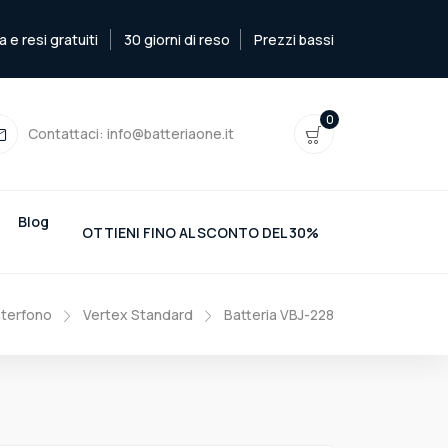
e resi gratuiti
30 giorni di reso
Prezzi bassi
0
Contattaci:
info@batteriaone.it
Blog
OTTIENI FINO AL SCONTO DEL 30%
nterfono
Vertex Standard
Batteria VBJ-228