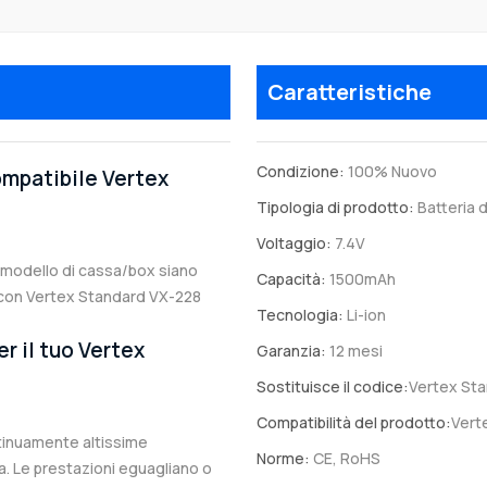
Caratteristiche
Condizione:
100% Nuovo
ompatibile Vertex
Tipologia di prodotto:
Batteria d
Voltaggio:
7.4V
il modello di cassa/box siano
Capacità:
1500mAh
le con Vertex Standard VX-228
Tecnologia:
Li-ion
r il tuo Vertex
Garanzia:
12 mesi
Sostituisce il codice:
Vertex St
Compatibilità del prodotto:
Vert
ntinuamente altissime
Norme:
CE, RoHS
. Le prestazioni eguagliano o