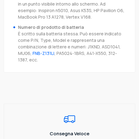
in un punto visibile intorno allo schermo. Ad
esempio: Inspiron n5010, Asus K53S, HP Pavilion G6,
MacBook Pro 13 A1278, Vertex V168.
Numero di prodotto di batteria
È scritto sulla batteria stessa. Può essere indicato
come P/N, Type, Model e rappresenta una
combinazione di lettere e numeri: J1KND, ASD1041,
MU06,
FNB-Z131LI
, PA5024-1BRS, A41-X550, 312-
1387, ecc.
Consegna Veloce