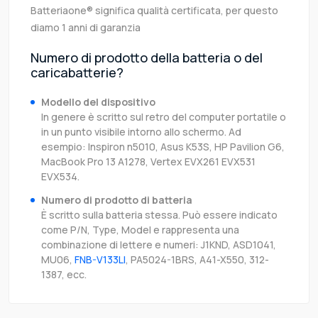
Batteriaone® significa qualità certificata, per questo
diamo 1 anni di garanzia
Numero di prodotto della batteria o del
caricabatterie?
Modello del dispositivo
In genere è scritto sul retro del computer portatile o
in un punto visibile intorno allo schermo. Ad
esempio: Inspiron n5010, Asus K53S, HP Pavilion G6,
MacBook Pro 13 A1278, Vertex EVX261 EVX531
EVX534.
Numero di prodotto di batteria
È scritto sulla batteria stessa. Può essere indicato
come P/N, Type, Model e rappresenta una
combinazione di lettere e numeri: J1KND, ASD1041,
MU06,
FNB-V133LI
, PA5024-1BRS, A41-X550, 312-
1387, ecc.