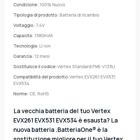
Condizione:
100% Nuovo
Tipologia di prodotto:
Batteria di ricambio
Voltaggio:
7.4V
Capacità:
1380mAh
Tecnologia:
Li-ion
Garanzia:
12 mesi
Sostituisce il codice:
Vertex Standard FNB-V133LI
Compatibilità del prodotto:
Vertex EVX261 EVX531
EVX534
Norme:
CE, RoHS
La vecchia batteria del tuo Vertex
EVX261 EVX531 EVX534 è esausta? La
nuova batteria .BatteriaOne® è la
sostituzione migliore per il tuo Vertex