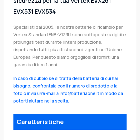
sicurezza per la tua Vertex EVX261
EVX531 EVX534
Specialisti dal 2005, le nostre batterie di ricambio per
Vertex Standard FNB-V133LI sono sottoposte a rigidi e
prolungati test durante l’intera produzione,
rispettando tutti i più alti standard vigenti nell’Unione
Europea. Per questo siamo orgogliosi di fornirti una
garanzia di ben 1 anni.
In caso di dubbio se si tratta della batteria di cui hai
bisogno, confrontala con il numero di prodotto e la
foto o invia un'e-mail a info@batteriaone.it in modo da
poterti aiutare nella scelta.
Caratteristiche