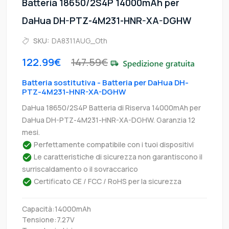
Batteria 18650/2S4P 14000mAh per
DaHua DH-PTZ-4M231-HNR-XA-DGHW
SKU:
DA8311AUG_Oth
122.99€
147.59€
Batteria sostitutiva - Batteria per DaHua DH-
PTZ-4M231-HNR-XA-DGHW
DaHua 18650/2S4P Batteria di Riserva 14000mAh per
DaHua DH-PTZ-4M231-HNR-XA-DGHW. Garanzia 12
mesi.
Perfettamente compatibile con i tuoi dispositivi
Le caratteristiche di sicurezza non garantiscono il
surriscaldamento o il sovraccarico
Certificato CE / FCC / RoHS per la sicurezza
Capacità:14000mAh
Tensione:7.27V