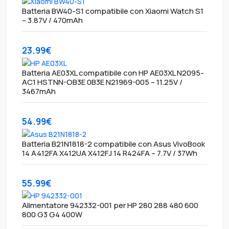
Batteria BW40-S1 compatibile con Xiaomi Watch S1
– 3.87V / 470mAh
23.99€
Batteria AE03XL compatibile con HP AE03XL N2095-
AC1 HSTNN-OB3E 0B3E N21969-005 – 11.25V /
3467mAh
54.99€
Batteria B21N1818-2 compatibile con Asus VivoBook
14 A412FA X412UA X412FJ 14 R424FA – 7.7V / 37Wh
55.99€
Alimentatore 942332-001 per HP 280 288 480 600
800 G3 G4 400W