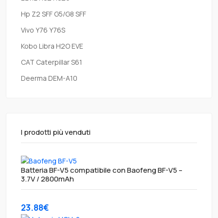
Hp Z2 SFF G5/G8 SFF
Vivo Y76 Y76S
Kobo Libra H2O EVE
CAT Caterpillar S61
Deerma DEM-A10
I prodotti più venduti
Batteria BF-V5 compatibile con Baofeng BF-V5 –
3.7V / 2800mAh
23.88€