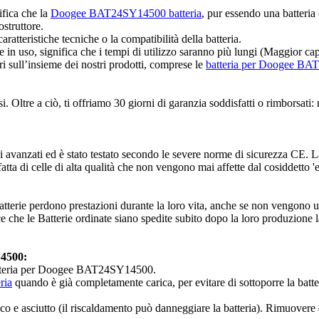
ifica che la
Doogee BAT24SY14500 batteria
, pur essendo una batteria 
ostruttore.
ratteristiche tecniche o la compatibilità della batteria.
nte in uso, significa che i tempi di utilizzo saranno più lungi (Maggior 
ri sull’insieme dei nostri prodotti, comprese le
batteria per Doogee B
tre a ciò, ti offriamo 30 giorni di garanzia soddisfatti o rimborsati: ne
 avanzati ed è stato testato secondo le severe norme di sicurezza CE
tta di celle di alta qualità che non vengono mai affette dal cosiddetto '
tterie perdono prestazioni durante la loro vita, anche se non vengono us
 che le Batterie ordinate siano spedite subito dopo la loro produzione l
14500:
 batteria per Doogee BAT24SY14500.
ria
quando è già completamente carica, per evitare di sottoporre la batt
esco e asciutto (il riscaldamento può danneggiare la batteria). Rimuovere