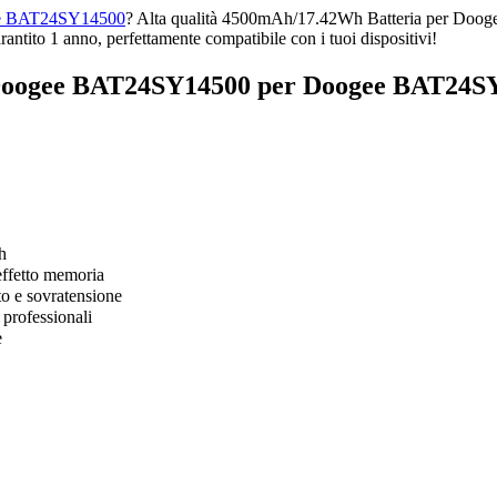
gee BAT24SY14500
? Alta qualità 4500mAh/17.42Wh Batteria per Doo
ito 1 anno, perfettamente compatibile con i tuoi dispositivi!
Doogee BAT24SY14500 per Doogee BAT24SY
h
effetto memoria
to e sovratensione
 professionali
e