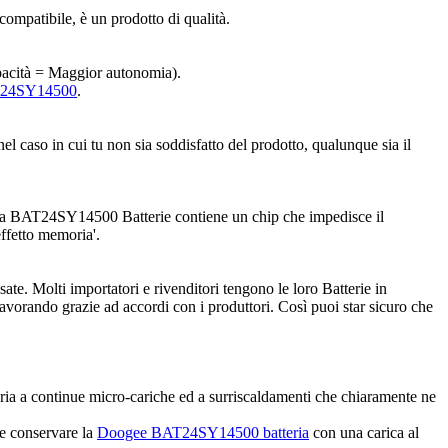
compatibile, è un prodotto di qualità.
capacità = Maggior autonomia).
AT24SY14500
.
l caso in cui tu non sia soddisfatto del prodotto, qualunque sia il
. La BAT24SY14500 Batterie contiene un chip che impedisce il
effetto memoria'.
ate. Molti importatori e rivenditori tengono le loro Batterie in
avorando grazie ad accordi con i produttori. Così puoi star sicuro che
eria a continue micro-cariche ed a surriscaldamenti che chiaramente ne
 e conservare la
Doogee BAT24SY14500 batteria
con una carica al