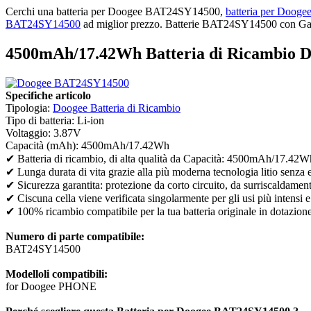
Cerchi una batteria per Doogee BAT24SY14500,
batteria per Doo
BAT24SY14500
ad miglior prezzo. Batterie BAT24SY14500 con Garant
4500mAh/17.42Wh Batteria di Ricambio 
Specifiche articolo
Tipologia:
Doogee Batteria di Ricambio
Tipo di batteria: Li-ion
Voltaggio: 3.87V
Capacità (mAh): 4500mAh/17.42Wh
✔ Batteria di ricambio, di alta qualità da Capacità: 4500mAh/17.42W
✔ Lunga durata di vita grazie alla più moderna tecnologia litio senza 
✔ Sicurezza garantita: protezione da corto circuito, da surriscaldamen
✔ Ciscuna cella viene verificata singolarmente per gli usi più intensi e
✔ 100% ricambio compatibile per la tua batteria originale in dotazion
Numero di parte compatibile:
BAT24SY14500
Modelloli compatibili:
for Doogee PHONE