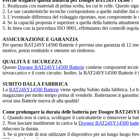
Perché scegliere questa Batteria per Doogee BAT24SY14500 ?
1. Realizzata con materiali di prima scelta, tra cui le celle. Questo sign
2. Le sue caratteristiche tecniche corrispondono a quelle stabilite dal c
3. L’eventuale differenza del voltaggio riportato, non compromette le ca
4. Se la capacità proposta è superiore a quella della batteria attualme
5. In linea con la procedura ISO 9001, effettuiamo dei controlli regola
ASSICURAZIONE E GARANZIA
Per questo BAT24SY14500 Batterie è prevista una garanzia di 12 mesi. Ol
motivo, potrai restituirlo e ottenere un rimborso.
QUALITÀ E SICUREZZA
Questo
Doogee BAT24SY14500 Batterie
contiene componenti tecnici
sovraccarico e il corto circuito. Inoltre, la BAT24SY14500 Batterie è fa
SUBITO DALLA FABBRICA
La
BAT24SY14500 Batterie
viene spedita Subito dalla fabbrica. Le ba
magazzino per molto tempo prima di venderle. Batteriaone.it garantisce
avrai una Batterie nuova di alta qualità!
Come prolungare la durata delle batteria per Doogee BAT24SY
1. Quando non si carica, scollegare il caricabatterie o rimuovere la
2. Non lasciare inutilmente in carica la
Doogee BAT24SY14500 batte
riducono la durata.
3. Se si prevede di non utilizzare il dispositivo per un lungo luogo fr