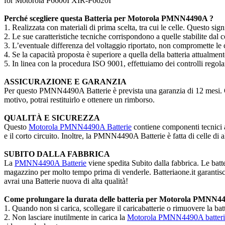
for Motorola P6600I XIR-P6620I
Perché scegliere questa Batteria per Motorola PMNN4490A ?
1. Realizzata con materiali di prima scelta, tra cui le celle. Questo sign
2. Le sue caratteristiche tecniche corrispondono a quelle stabilite dal c
3. L’eventuale differenza del voltaggio riportato, non compromette le ca
4. Se la capacità proposta è superiore a quella della batteria attualme
5. In linea con la procedura ISO 9001, effettuiamo dei controlli regola
ASSICURAZIONE E GARANZIA
Per questo PMNN4490A Batterie è prevista una garanzia di 12 mesi. Oltre
motivo, potrai restituirlo e ottenere un rimborso.
QUALITÀ E SICUREZZA
Questo
Motorola PMNN4490A Batterie
contiene componenti tecnici 
e il corto circuito. Inoltre, la PMNN4490A Batterie è fatta di celle di 
SUBITO DALLA FABBRICA
La
PMNN4490A Batterie
viene spedita Subito dalla fabbrica. Le batt
magazzino per molto tempo prima di venderle. Batteriaone.it garantisce
avrai una Batterie nuova di alta qualità!
Come prolungare la durata delle batteria per Motorola PMNN4
1. Quando non si carica, scollegare il caricabatterie o rimuovere la 
2. Non lasciare inutilmente in carica la
Motorola PMNN4490A batteri