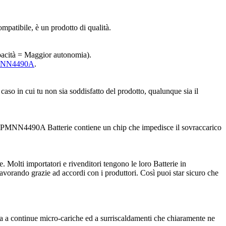
ompatibile, è un prodotto di qualità.
capacità = Maggior autonomia).
 PMNN4490A
.
aso in cui tu non sia soddisfatto del prodotto, qualunque sia il
La PMNN4490A Batterie contiene un chip che impedisce il sovraccarico
. Molti importatori e rivenditori tengono le loro Batterie in
avorando grazie ad accordi con i produttori. Così puoi star sicuro che
ia a continue micro-cariche ed a surriscaldamenti che chiaramente ne