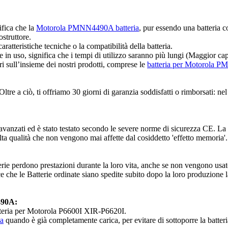
ifica che la
Motorola PMNN4490A batteria
, pur essendo una batteria c
ostruttore.
ratteristiche tecniche o la compatibilità della batteria.
nte in uso, significa che i tempi di utilizzo saranno più lungi (Maggior 
ri sull’insieme dei nostri prodotti, comprese le
batteria per Motorola
 a ciò, ti offriamo 30 giorni di garanzia soddisfatti o rimborsati: nel c
avanzati ed è stato testato secondo le severe norme di sicurezza CE. 
alta qualità che non vengono mai affette dal cosiddetto 'effetto memoria'.
erie perdono prestazioni durante la loro vita, anche se non vengono usate
 che le Batterie ordinate siano spedite subito dopo la loro produzione l
490A:
batteria per Motorola P6600I XIR-P6620I.
a
quando è già completamente carica, per evitare di sottoporre la batter