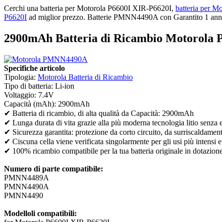
Cerchi una batteria per Motorola P6600I XIR-P6620I,
batteria per
P6620I
ad miglior prezzo. Batterie PMNN4490A con Garantito 1 anno, 
2900mAh Batteria di Ricambio Motorola 
Specifiche articolo
Tipologia:
Motorola Batteria di Ricambio
Tipo di batteria: Li-ion
Voltaggio: 7.4V
Capacità (mAh): 2900mAh
✔ Batteria di ricambio, di alta qualità da Capacità: 2900mAh
✔ Lunga durata di vita grazie alla più moderna tecnologia litio senza 
✔ Sicurezza garantita: protezione da corto circuito, da surriscaldamen
✔ Ciscuna cella viene verificata singolarmente per gli usi più intensi e
✔ 100% ricambio compatibile per la tua batteria originale in dotazion
Numero di parte compatibile:
PMNN4489A
PMNN4490A
PMNN4490
Modelloli compatibili: