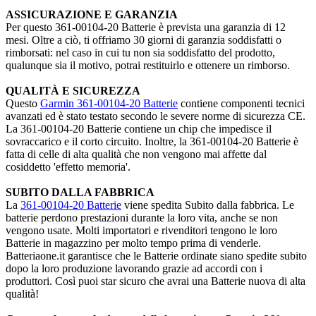
ASSICURAZIONE E GARANZIA
Per questo 361-00104-20 Batterie è prevista una garanzia di 12
mesi. Oltre a ciò, ti offriamo 30 giorni di garanzia soddisfatti o
rimborsati: nel caso in cui tu non sia soddisfatto del prodotto,
qualunque sia il motivo, potrai restituirlo e ottenere un rimborso.
QUALITÀ E SICUREZZA
Questo
Garmin 361-00104-20 Batterie
contiene componenti tecnici
avanzati ed è stato testato secondo le severe norme di sicurezza CE.
La 361-00104-20 Batterie contiene un chip che impedisce il
sovraccarico e il corto circuito. Inoltre, la 361-00104-20 Batterie è
fatta di celle di alta qualità che non vengono mai affette dal
cosiddetto 'effetto memoria'.
SUBITO DALLA FABBRICA
La
361-00104-20 Batterie
viene spedita Subito dalla fabbrica. Le
batterie perdono prestazioni durante la loro vita, anche se non
vengono usate. Molti importatori e rivenditori tengono le loro
Batterie in magazzino per molto tempo prima di venderle.
Batteriaone.it garantisce che le Batterie ordinate siano spedite subito
dopo la loro produzione lavorando grazie ad accordi con i
produttori. Così puoi star sicuro che avrai una Batterie nuova di alta
qualità!