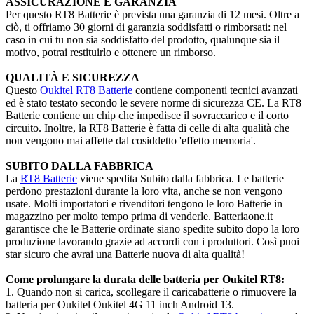
ASSICURAZIONE E GARANZIA
Per questo RT8 Batterie è prevista una garanzia di 12 mesi. Oltre a
ciò, ti offriamo 30 giorni di garanzia soddisfatti o rimborsati: nel
caso in cui tu non sia soddisfatto del prodotto, qualunque sia il
motivo, potrai restituirlo e ottenere un rimborso.
QUALITÀ E SICUREZZA
Questo
Oukitel RT8 Batterie
contiene componenti tecnici avanzati
ed è stato testato secondo le severe norme di sicurezza CE. La RT8
Batterie contiene un chip che impedisce il sovraccarico e il corto
circuito. Inoltre, la RT8 Batterie è fatta di celle di alta qualità che
non vengono mai affette dal cosiddetto 'effetto memoria'.
SUBITO DALLA FABBRICA
La
RT8 Batterie
viene spedita Subito dalla fabbrica. Le batterie
perdono prestazioni durante la loro vita, anche se non vengono
usate. Molti importatori e rivenditori tengono le loro Batterie in
magazzino per molto tempo prima di venderle. Batteriaone.it
garantisce che le Batterie ordinate siano spedite subito dopo la loro
produzione lavorando grazie ad accordi con i produttori. Così puoi
star sicuro che avrai una Batterie nuova di alta qualità!
Come prolungare la durata delle batteria per Oukitel RT8:
1. Quando non si carica, scollegare il caricabatterie o rimuovere la
batteria per Oukitel Oukitel 4G 11 inch Android 13.