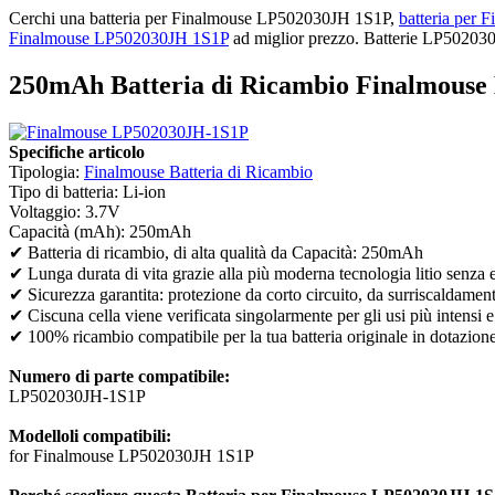
Cerchi una batteria per Finalmouse LP502030JH 1S1P,
batteria per
Finalmouse LP502030JH 1S1P
ad miglior prezzo. Batterie LP502030J
250mAh Batteria di Ricambio Finalmous
Specifiche articolo
Tipologia:
Finalmouse Batteria di Ricambio
Tipo di batteria: Li-ion
Voltaggio: 3.7V
Capacità (mAh): 250mAh
✔ Batteria di ricambio, di alta qualità da Capacità: 250mAh
✔ Lunga durata di vita grazie alla più moderna tecnologia litio senza 
✔ Sicurezza garantita: protezione da corto circuito, da surriscaldamen
✔ Ciscuna cella viene verificata singolarmente per gli usi più intensi e
✔ 100% ricambio compatibile per la tua batteria originale in dotazion
Numero di parte compatibile:
LP502030JH-1S1P
Modelloli compatibili:
for Finalmouse LP502030JH 1S1P