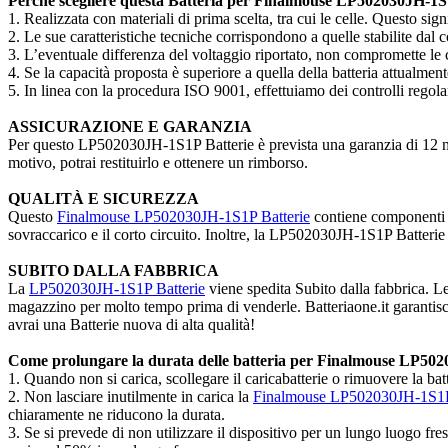
Perché scegliere questa Batteria per Finalmouse LP502030JH-1S
1. Realizzata con materiali di prima scelta, tra cui le celle. Questo sign
2. Le sue caratteristiche tecniche corrispondono a quelle stabilite dal c
3. L’eventuale differenza del voltaggio riportato, non compromette le ca
4. Se la capacità proposta è superiore a quella della batteria attualme
5. In linea con la procedura ISO 9001, effettuiamo dei controlli regola
ASSICURAZIONE E GARANZIA
Per questo LP502030JH-1S1P Batterie è prevista una garanzia di 12 mesi.
motivo, potrai restituirlo e ottenere un rimborso.
QUALITÀ E SICUREZZA
Questo
Finalmouse LP502030JH-1S1P Batterie
contiene componenti t
sovraccarico e il corto circuito. Inoltre, la LP502030JH-1S1P Batterie è
SUBITO DALLA FABBRICA
La
LP502030JH-1S1P Batterie
viene spedita Subito dalla fabbrica. Le
magazzino per molto tempo prima di venderle. Batteriaone.it garantisce
avrai una Batterie nuova di alta qualità!
Come prolungare la durata delle batteria per Finalmouse LP50
1. Quando non si carica, scollegare il caricabatterie o rimuovere la 
2. Non lasciare inutilmente in carica la
Finalmouse LP502030JH-1S1P 
chiaramente ne riducono la durata.
3. Se si prevede di non utilizzare il dispositivo per un lungo luogo fr