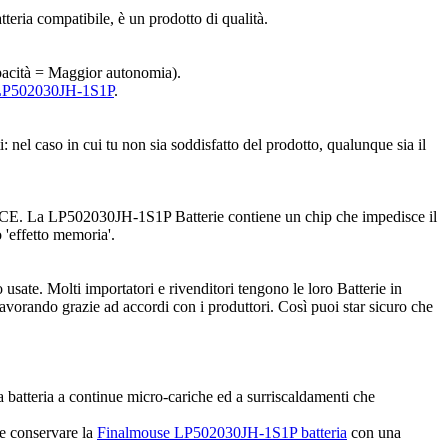
tteria compatibile, è un prodotto di qualità.
capacità = Maggior autonomia).
e LP502030JH-1S1P
.
 nel caso in cui tu non sia soddisfatto del prodotto, qualunque sia il
za CE. La LP502030JH-1S1P Batterie contiene un chip che impedisce il
 'effetto memoria'.
usate. Molti importatori e rivenditori tengono le loro Batterie in
avorando grazie ad accordi con i produttori. Così puoi star sicuro che
a batteria a continue micro-cariche ed a surriscaldamenti che
 e conservare la
Finalmouse LP502030JH-1S1P batteria
con una