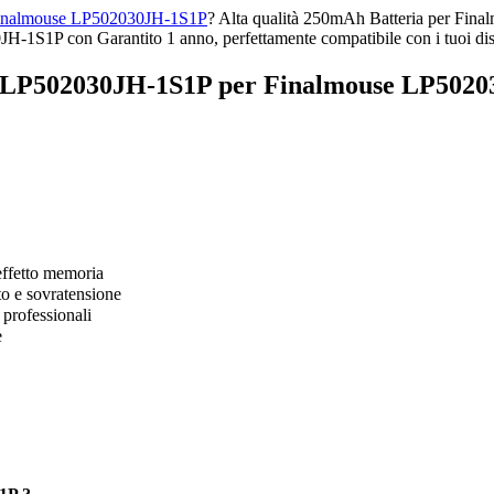
 Finalmouse LP502030JH-1S1P
? Alta qualità 250mAh Batteria per Fin
H-1S1P con Garantito 1 anno, perfettamente compatibile con i tuoi dis
e LP502030JH-1S1P per Finalmouse LP5020
effetto memoria
to e sovratensione
 professionali
e