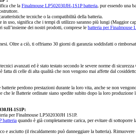
1P ?
ifica che la
Finalmouse LP502030JH-1S1P batteria
, pur essendo una ba
ostruttore.
ratteristiche tecniche o la compatibilità della batteria.
nte in uso, significa che i tempi di utilizzo saranno più lungi (Maggior 
ri sull’insieme dei nostri prodotti, comprese le
batteria per Finalmous
 Oltre a ciò, ti offriamo 30 giorni di garanzia soddisfatti o rimborsati:
ecnici avanzati ed è stato testato secondo le severe norme di sicurez
 fatta di celle di alta qualità che non vengono mai affette dal cosiddetto
 batterie perdono prestazioni durante la loro vita, anche se non vengono 
 che le Batterie ordinate siano spedite subito dopo la loro produzione l
2030JH-1S1P:
batteria per Finalmouse LP502030JH 1S1P.
batteria
quando è già completamente carica, per evitare di sottoporre l
esco e asciutto (il riscaldamento può danneggiare la batteria). Rimuovere