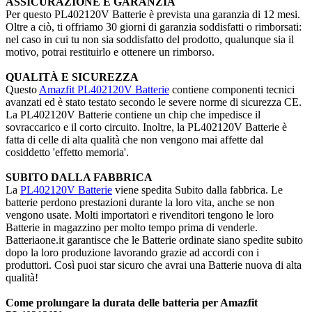
ASSICURAZIONE E GARANZIA
Per questo PL402120V Batterie è prevista una garanzia di 12 mesi.
Oltre a ciò, ti offriamo 30 giorni di garanzia soddisfatti o rimborsati:
nel caso in cui tu non sia soddisfatto del prodotto, qualunque sia il
motivo, potrai restituirlo e ottenere un rimborso.
QUALITÀ E SICUREZZA
Questo
Amazfit PL402120V Batterie
contiene componenti tecnici
avanzati ed è stato testato secondo le severe norme di sicurezza CE.
La PL402120V Batterie contiene un chip che impedisce il
sovraccarico e il corto circuito. Inoltre, la PL402120V Batterie è
fatta di celle di alta qualità che non vengono mai affette dal
cosiddetto 'effetto memoria'.
SUBITO DALLA FABBRICA
La
PL402120V Batterie
viene spedita Subito dalla fabbrica. Le
batterie perdono prestazioni durante la loro vita, anche se non
vengono usate. Molti importatori e rivenditori tengono le loro
Batterie in magazzino per molto tempo prima di venderle.
Batteriaone.it garantisce che le Batterie ordinate siano spedite subito
dopo la loro produzione lavorando grazie ad accordi con i
produttori. Così puoi star sicuro che avrai una Batterie nuova di alta
qualità!
Come prolungare la durata delle batteria per Amazfit