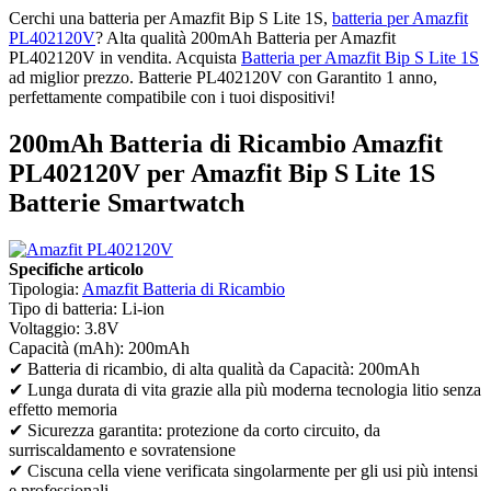
Cerchi una batteria per Amazfit Bip S Lite 1S,
batteria per Amazfit
PL402120V
? Alta qualità 200mAh Batteria per Amazfit
PL402120V in vendita. Acquista
Batteria per Amazfit Bip S Lite 1S
ad miglior prezzo. Batterie PL402120V con Garantito 1 anno,
perfettamente compatibile con i tuoi dispositivi!
200mAh Batteria di Ricambio Amazfit
PL402120V per Amazfit Bip S Lite 1S
Batterie Smartwatch
Specifiche articolo
Tipologia:
Amazfit Batteria di Ricambio
Tipo di batteria: Li-ion
Voltaggio: 3.8V
Capacità (mAh): 200mAh
✔ Batteria di ricambio, di alta qualità da Capacità: 200mAh
✔ Lunga durata di vita grazie alla più moderna tecnologia litio senza
effetto memoria
✔ Sicurezza garantita: protezione da corto circuito, da
surriscaldamento e sovratensione
✔ Ciscuna cella viene verificata singolarmente per gli usi più intensi
e professionali