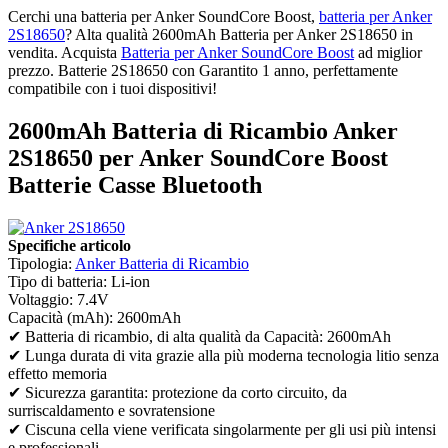
Cerchi una batteria per Anker SoundCore Boost,
batteria per Anker
2S18650
? Alta qualità 2600mAh Batteria per Anker 2S18650 in
vendita. Acquista
Batteria per Anker SoundCore Boost
ad miglior
prezzo. Batterie 2S18650 con Garantito 1 anno, perfettamente
compatibile con i tuoi dispositivi!
2600mAh Batteria di Ricambio Anker
2S18650 per Anker SoundCore Boost
Batterie Casse Bluetooth
Specifiche articolo
Tipologia:
Anker Batteria di Ricambio
Tipo di batteria: Li-ion
Voltaggio: 7.4V
Capacità (mAh): 2600mAh
✔ Batteria di ricambio, di alta qualità da Capacità: 2600mAh
✔ Lunga durata di vita grazie alla più moderna tecnologia litio senza
effetto memoria
✔ Sicurezza garantita: protezione da corto circuito, da
surriscaldamento e sovratensione
✔ Ciscuna cella viene verificata singolarmente per gli usi più intensi
e professionali