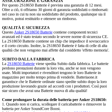
ASSICURAZIONE E GARANZIA
Per questo 2S18650 Batterie è prevista una garanzia di 12 mesi.
Oltre a ciò, ti offriamo 30 giorni di garanzia soddisfatti o rimborsati:
nel caso in cui tu non sia soddisfatto del prodotto, qualunque sia il
motivo, potrai restituirlo e ottenere un rimborso.
QUALITÀ E SICUREZZA
Questo
Anker 2S18650 Batterie
contiene componenti tecnici
avanzati ed è stato testato secondo le severe norme di sicurezza CE.
La 2S18650 Batterie contiene un chip che impedisce il sovraccarico
e il corto circuito. Inoltre, la 2S18650 Batterie è fatta di celle di alta
qualità che non vengono mai affette dal cosiddetto 'effetto memoria'.
SUBITO DALLA FABBRICA
La
2S18650 Batterie
viene spedita Subito dalla fabbrica. Le batterie
perdono prestazioni durante la loro vita, anche se non vengono
usate. Molti importatori e rivenditori tengono le loro Batterie in
magazzino per molto tempo prima di venderle. Batteriaone.it
garantisce che le Batterie ordinate siano spedite subito dopo la loro
produzione lavorando grazie ad accordi con i produttori. Così puoi
star sicuro che avrai una Batterie nuova di alta qualità!
Come prolungare la durata delle batteria per Anker 2S18650:
1. Quando non si carica, scollegare il caricabatterie o rimuovere la
batteria per Anker SoundCore Boost.