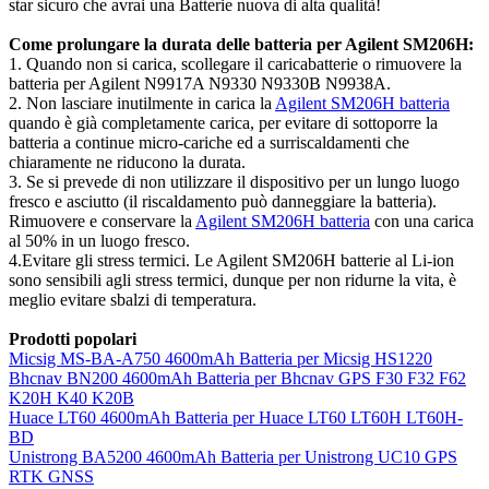
star sicuro che avrai una Batterie nuova di alta qualità!
Come prolungare la durata delle batteria per Agilent SM206H:
1. Quando non si carica, scollegare il caricabatterie o rimuovere la
batteria per Agilent N9917A N9330 N9330B N9938A.
2. Non lasciare inutilmente in carica la
Agilent SM206H batteria
quando è già completamente carica, per evitare di sottoporre la
batteria a continue micro-cariche ed a surriscaldamenti che
chiaramente ne riducono la durata.
3. Se si prevede di non utilizzare il dispositivo per un lungo luogo
fresco e asciutto (il riscaldamento può danneggiare la batteria).
Rimuovere e conservare la
Agilent SM206H batteria
con una carica
al 50% in un luogo fresco.
4.Evitare gli stress termici. Le Agilent SM206H batterie al Li-ion
sono sensibili agli stress termici, dunque per non ridurne la vita, è
meglio evitare sbalzi di temperatura.
Prodotti popolari
Micsig MS-BA-A750 4600mAh Batteria per Micsig HS1220
Bhcnav BN200 4600mAh Batteria per Bhcnav GPS F30 F32 F62
K20H K40 K20B
Huace LT60 4600mAh Batteria per Huace LT60 LT60H LT60H-
BD
Unistrong BA5200 4600mAh Batteria per Unistrong UC10 GPS
RTK GNSS