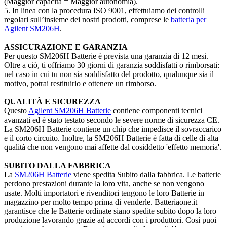
(Maggior capacità = Maggior autonomia).
5. In linea con la procedura ISO 9001, effettuiamo dei controlli
regolari sull’insieme dei nostri prodotti, comprese le
batteria per
Agilent SM206H
.
ASSICURAZIONE E GARANZIA
Per questo SM206H Batterie è prevista una garanzia di 12 mesi.
Oltre a ciò, ti offriamo 30 giorni di garanzia soddisfatti o rimborsati:
nel caso in cui tu non sia soddisfatto del prodotto, qualunque sia il
motivo, potrai restituirlo e ottenere un rimborso.
QUALITÀ E SICUREZZA
Questo
Agilent SM206H Batterie
contiene componenti tecnici
avanzati ed è stato testato secondo le severe norme di sicurezza CE.
La SM206H Batterie contiene un chip che impedisce il sovraccarico
e il corto circuito. Inoltre, la SM206H Batterie è fatta di celle di alta
qualità che non vengono mai affette dal cosiddetto 'effetto memoria'.
SUBITO DALLA FABBRICA
La
SM206H Batterie
viene spedita Subito dalla fabbrica. Le batterie
perdono prestazioni durante la loro vita, anche se non vengono
usate. Molti importatori e rivenditori tengono le loro Batterie in
magazzino per molto tempo prima di venderle. Batteriaone.it
garantisce che le Batterie ordinate siano spedite subito dopo la loro
produzione lavorando grazie ad accordi con i produttori. Così puoi