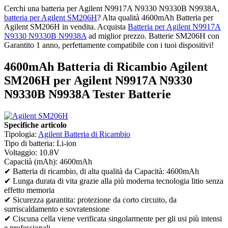
Cerchi una batteria per Agilent N9917A N9330 N9330B N9938A,
batteria per Agilent SM206H
? Alta qualità 4600mAh Batteria per
Agilent SM206H in vendita. Acquista
Batteria per Agilent N9917A
N9330 N9330B N9938A
ad miglior prezzo. Batterie SM206H con
Garantito 1 anno, perfettamente compatibile con i tuoi dispositivi!
4600mAh Batteria di Ricambio Agilent
SM206H per Agilent N9917A N9330
N9330B N9938A Tester Batterie
Specifiche articolo
Tipologia:
Agilent Batteria di Ricambio
Tipo di batteria: Li-ion
Voltaggio: 10.8V
Capacità (mAh): 4600mAh
✔ Batteria di ricambio, di alta qualità da Capacità: 4600mAh
✔ Lunga durata di vita grazie alla più moderna tecnologia litio senza
effetto memoria
✔ Sicurezza garantita: protezione da corto circuito, da
surriscaldamento e sovratensione
✔ Ciscuna cella viene verificata singolarmente per gli usi più intensi
e professionali