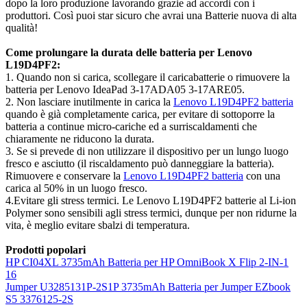
dopo la loro produzione lavorando grazie ad accordi con i
produttori. Così puoi star sicuro che avrai una Batterie nuova di alta
qualità!
Come prolungare la durata delle batteria per Lenovo
L19D4PF2:
1. Quando non si carica, scollegare il caricabatterie o rimuovere la
batteria per Lenovo IdeaPad 3-17ADA05 3-17ARE05.
2. Non lasciare inutilmente in carica la
Lenovo L19D4PF2 batteria
quando è già completamente carica, per evitare di sottoporre la
batteria a continue micro-cariche ed a surriscaldamenti che
chiaramente ne riducono la durata.
3. Se si prevede di non utilizzare il dispositivo per un lungo luogo
fresco e asciutto (il riscaldamento può danneggiare la batteria).
Rimuovere e conservare la
Lenovo L19D4PF2 batteria
con una
carica al 50% in un luogo fresco.
4.Evitare gli stress termici. Le Lenovo L19D4PF2 batterie al Li-ion
Polymer sono sensibili agli stress termici, dunque per non ridurne la
vita, è meglio evitare sbalzi di temperatura.
Prodotti popolari
HP CI04XL 3735mAh Batteria per HP OmniBook X Flip 2-IN-1
16
Jumper U3285131P-2S1P 3735mAh Batteria per Jumper EZbook
S5 3376125-2S