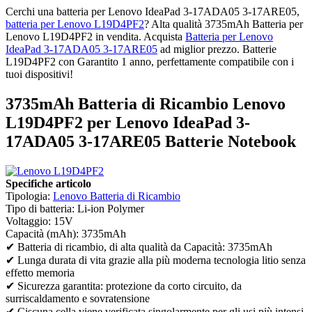
Cerchi una batteria per Lenovo IdeaPad 3-17ADA05 3-17ARE05,
batteria per Lenovo L19D4PF2
? Alta qualità 3735mAh Batteria per
Lenovo L19D4PF2 in vendita. Acquista
Batteria per Lenovo
IdeaPad 3-17ADA05 3-17ARE05
ad miglior prezzo. Batterie
L19D4PF2 con Garantito 1 anno, perfettamente compatibile con i
tuoi dispositivi!
3735mAh Batteria di Ricambio Lenovo
L19D4PF2 per Lenovo IdeaPad 3-
17ADA05 3-17ARE05 Batterie Notebook
Specifiche articolo
Tipologia:
Lenovo Batteria di Ricambio
Tipo di batteria: Li-ion Polymer
Voltaggio: 15V
Capacità (mAh): 3735mAh
✔ Batteria di ricambio, di alta qualità da Capacità: 3735mAh
✔ Lunga durata di vita grazie alla più moderna tecnologia litio senza
effetto memoria
✔ Sicurezza garantita: protezione da corto circuito, da
surriscaldamento e sovratensione
✔ Ciscuna cella viene verificata singolarmente per gli usi più intensi