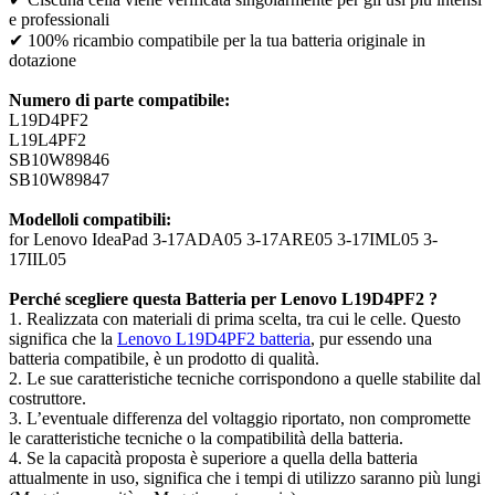
e professionali
✔ 100% ricambio compatibile per la tua batteria originale in
dotazione
Numero di parte compatibile:
L19D4PF2
L19L4PF2
SB10W89846
SB10W89847
Modelloli compatibili:
for Lenovo IdeaPad 3-17ADA05 3-17ARE05 3-17IML05 3-
17IIL05
Perché scegliere questa Batteria per Lenovo L19D4PF2 ?
1. Realizzata con materiali di prima scelta, tra cui le celle. Questo
significa che la
Lenovo L19D4PF2 batteria
, pur essendo una
batteria compatibile, è un prodotto di qualità.
2. Le sue caratteristiche tecniche corrispondono a quelle stabilite dal
costruttore.
3. L’eventuale differenza del voltaggio riportato, non compromette
le caratteristiche tecniche o la compatibilità della batteria.
4. Se la capacità proposta è superiore a quella della batteria
attualmente in uso, significa che i tempi di utilizzo saranno più lungi