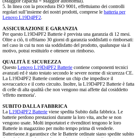
(Maggior capacità = Maggior autonomia).
5. In linea con la procedura ISO 9001, effettuiamo dei controlli
regolari sull’insieme dei nostri prodotti, comprese le
batteria per
Lenovo L19D4PF2
.
ASSICURAZIONE E GARANZIA
Per questo L19D4PF2 Batterie è prevista una garanzia di 12 mesi.
Oltre a ciò, ti offriamo 30 giorni di garanzia soddisfatti o rimborsati:
nel caso in cui tu non sia soddisfatto del prodotto, qualunque sia il
motivo, potrai restituirlo e ottenere un rimborso.
QUALITÀ E SICUREZZA
Questo
Lenovo L19D4PF2 Batterie
contiene componenti tecnici
avanzati ed è stato testato secondo le severe norme di sicurezza CE.
La L19D4PF2 Batterie contiene un chip che impedisce il
sovraccarico e il corto circuito. Inoltre, la L19D4PF2 Batterie è fatta
di celle di alta qualità che non vengono mai affette dal cosiddetto
'effetto memoria'.
SUBITO DALLA FABBRICA
La
L19D4PF2 Batterie
viene spedita Subito dalla fabbrica. Le
batterie perdono prestazioni durante la loro vita, anche se non
vengono usate. Molti importatori e rivenditori tengono le loro
Batterie in magazzino per molto tempo prima di venderle.
Batteriaone.it garantisce che le Batterie ordinate siano spedite subito