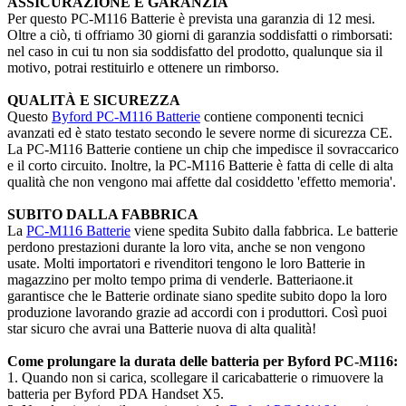
ASSICURAZIONE E GARANZIA
Per questo PC-M116 Batterie è prevista una garanzia di 12 mesi.
Oltre a ciò, ti offriamo 30 giorni di garanzia soddisfatti o rimborsati:
nel caso in cui tu non sia soddisfatto del prodotto, qualunque sia il
motivo, potrai restituirlo e ottenere un rimborso.
QUALITÀ E SICUREZZA
Questo
Byford PC-M116 Batterie
contiene componenti tecnici
avanzati ed è stato testato secondo le severe norme di sicurezza CE.
La PC-M116 Batterie contiene un chip che impedisce il sovraccarico
e il corto circuito. Inoltre, la PC-M116 Batterie è fatta di celle di alta
qualità che non vengono mai affette dal cosiddetto 'effetto memoria'.
SUBITO DALLA FABBRICA
La
PC-M116 Batterie
viene spedita Subito dalla fabbrica. Le batterie
perdono prestazioni durante la loro vita, anche se non vengono
usate. Molti importatori e rivenditori tengono le loro Batterie in
magazzino per molto tempo prima di venderle. Batteriaone.it
garantisce che le Batterie ordinate siano spedite subito dopo la loro
produzione lavorando grazie ad accordi con i produttori. Così puoi
star sicuro che avrai una Batterie nuova di alta qualità!
Come prolungare la durata delle batteria per Byford PC-M116:
1. Quando non si carica, scollegare il caricabatterie o rimuovere la
batteria per Byford PDA Handset X5.