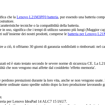
ifica che la
Lenovo L21M3PF0 batteria
, pur essendo una batteria compa
ostruttore.
ratteristiche tecniche o la compatibilità della batteria.
nte in uso, significa che i tempi di utilizzo saranno più lungi (Maggior 
ri sull’insieme dei nostri prodotti, comprese le
batteria per Lenovo L2
a ciò, ti offriamo 30 giorni di garanzia soddisfatti o rimborsati: nel ca
ati ed è stato testato secondo le severe norme di sicurezza CE. La L21
ualità che non vengono mai affette dal cosiddetto 'effetto memoria'.
e perdono prestazioni durante la loro vita, anche se non vengono usate. 
terie ordinate siano spedite subito dopo la loro produzione lavorando gr
:
 batteria per Lenovo IdeaPad 14 ALC7 15 IAU7.