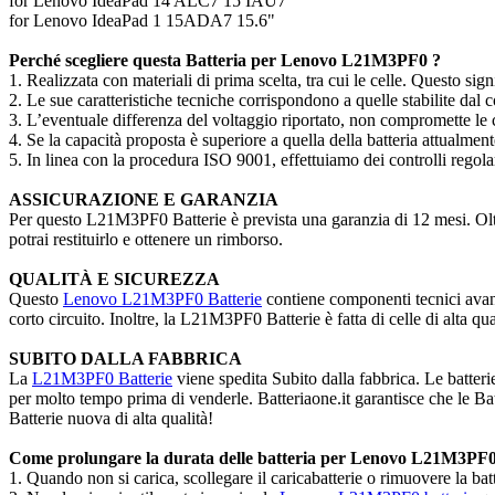
for Lenovo IdeaPad 14 ALC7 15 IAU7
for Lenovo IdeaPad 1 15ADA7 15.6"
Perché scegliere questa Batteria per Lenovo L21M3PF0 ?
1. Realizzata con materiali di prima scelta, tra cui le celle. Questo sign
2. Le sue caratteristiche tecniche corrispondono a quelle stabilite dal c
3. L’eventuale differenza del voltaggio riportato, non compromette le ca
4. Se la capacità proposta è superiore a quella della batteria attualme
5. In linea con la procedura ISO 9001, effettuiamo dei controlli regola
ASSICURAZIONE E GARANZIA
Per questo L21M3PF0 Batterie è prevista una garanzia di 12 mesi. Oltre 
potrai restituirlo e ottenere un rimborso.
QUALITÀ E SICUREZZA
Questo
Lenovo L21M3PF0 Batterie
contiene componenti tecnici avanz
corto circuito. Inoltre, la L21M3PF0 Batterie è fatta di celle di alta q
SUBITO DALLA FABBRICA
La
L21M3PF0 Batterie
viene spedita Subito dalla fabbrica. Le batteri
per molto tempo prima di venderle. Batteriaone.it garantisce che le Bat
Batterie nuova di alta qualità!
Come prolungare la durata delle batteria per Lenovo L21M3PF0
1. Quando non si carica, scollegare il caricabatterie o rimuovere la