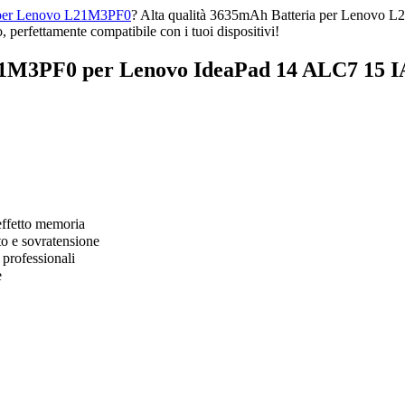
a per Lenovo L21M3PF0
? Alta qualità 3635mAh Batteria per Lenovo L
perfettamente compatibile con i tuoi dispositivi!
1M3PF0 per Lenovo IdeaPad 14 ALC7 15 I
effetto memoria
to e sovratensione
 professionali
e