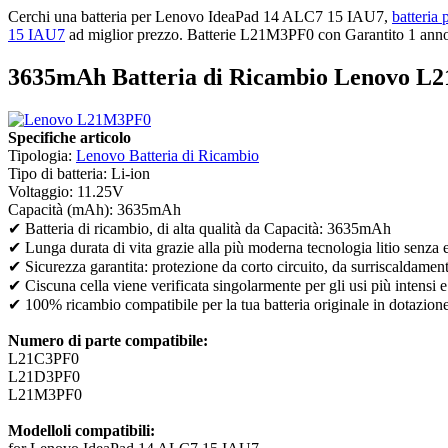
Cerchi una batteria per Lenovo IdeaPad 14 ALC7 15 IAU7,
batteri
15 IAU7
ad miglior prezzo. Batterie L21M3PF0 con Garantito 1 anno, 
3635mAh Batteria di Ricambio Lenovo L2
Specifiche articolo
Tipologia:
Lenovo Batteria di Ricambio
Tipo di batteria: Li-ion
Voltaggio: 11.25V
Capacità (mAh): 3635mAh
✔ Batteria di ricambio, di alta qualità da Capacità: 3635mAh
✔ Lunga durata di vita grazie alla più moderna tecnologia litio senza 
✔ Sicurezza garantita: protezione da corto circuito, da surriscaldamen
✔ Ciscuna cella viene verificata singolarmente per gli usi più intensi e
✔ 100% ricambio compatibile per la tua batteria originale in dotazion
Numero di parte compatibile:
L21C3PF0
L21D3PF0
L21M3PF0
Modelloli compatibili: